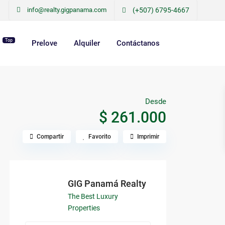
info@realty.gigpanama.com
(+507) 6795-4667
Top
r
Prelove
Alquiler
Contáctanos
Desde
$ 261.000
Compartir
Favorito
Imprimir
GIG Panamá Realty
The Best Luxury
Properties