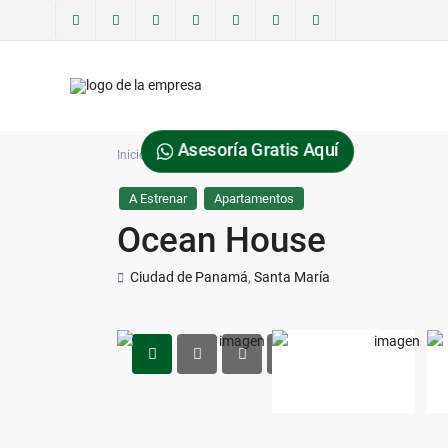
Asesoría Gratis Aquí
Inicio
Apartamentos
Ocean House
A Estrenar
Apartamentos
Ocean House
Ciudad de Panamá
,
Santa María