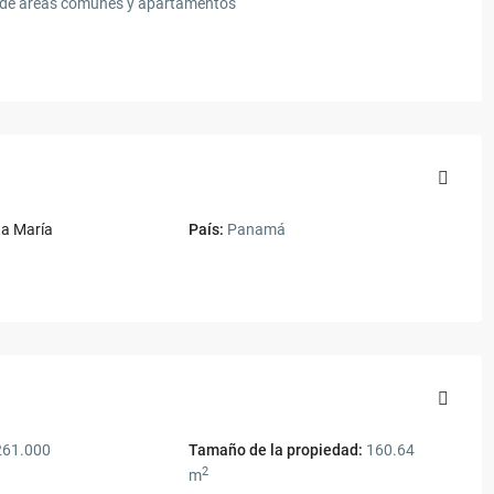
% de áreas comunes y apartamentos
a María
País:
Panamá
261.000
Tamaño de la propiedad:
160.64
2
m