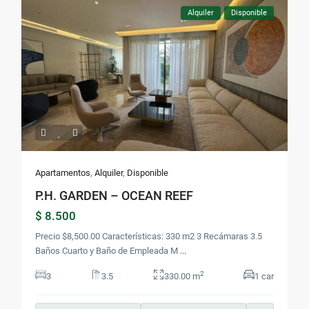
Alquiler
Disponible
Apartamentos
,
Alquiler
,
Disponible
P.H. GARDEN – OCEAN REEF
$ 8.500
Precio $8,500.00 Características: 330 m2 3 Recámaras 3.5
Baños Cuarto y Baño de Empleada M
...
2
3
3.5
330.00 m
1 car