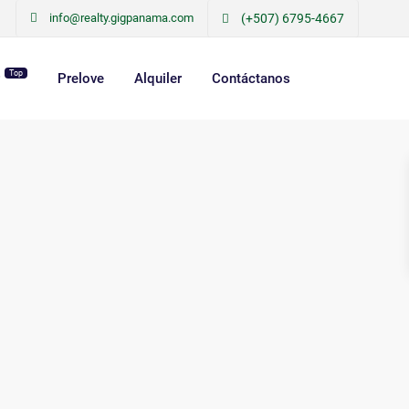
info@realty.gigpanama.com
(+507) 6795-4667
Top
r
Prelove
Alquiler
Contáctanos