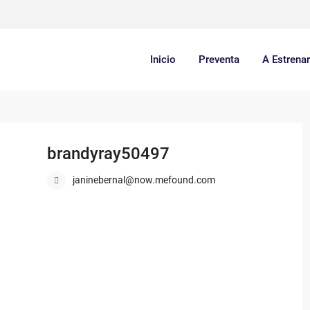
Inicio
Preventa
A Estrena
brandyray50497
janinebernal@now.mefound.com