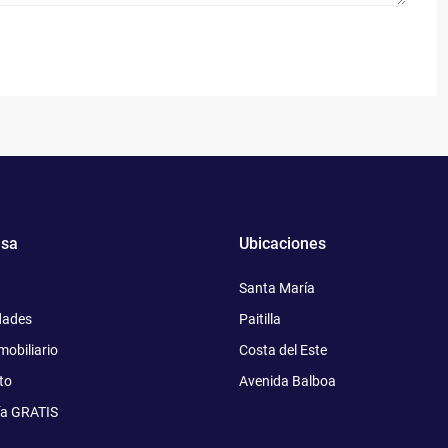
sa
Ubicaciones
Santa María
dades
Paitilla
mobiliario
Costa del Este
to
Avenida Balboa
ía GRATIS