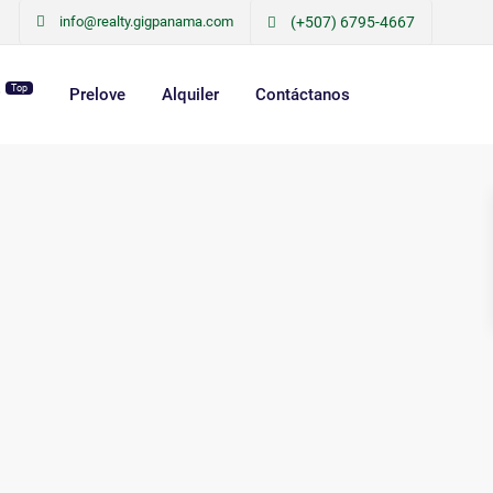
info@realty.gigpanama.com
(+507) 6795-4667
Top
r
Prelove
Alquiler
Contáctanos