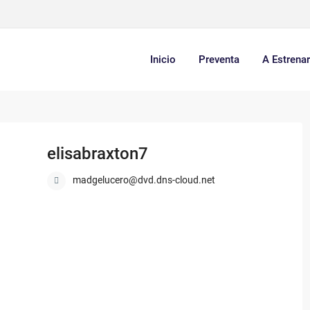
Inicio
Preventa
A Estrena
elisabraxton7
madgelucero@dvd.dns-cloud.net