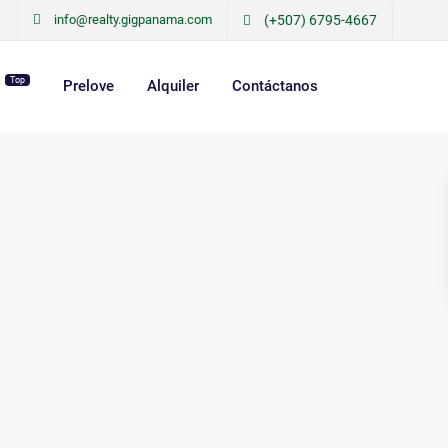
info@realty.gigpanama.com
(+507) 6795-4667
Top
r
Prelove
Alquiler
Contáctanos