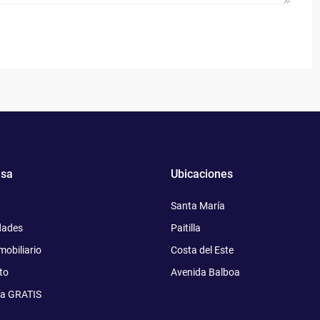
sa
Ubicaciones
Santa María
dades
Paitilla
mobiliario
Costa del Este
to
Avenida Balboa
ía GRATIS