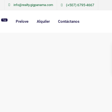
info@realty.gigpanama.com
(+507) 6795-4667
Top
r
Prelove
Alquiler
Contáctanos