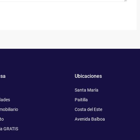
sa
Ubicaciones
Santa María
dades
Paitilla
mobiliario
Costa del Este
to
Avenida Balboa
ía GRATIS