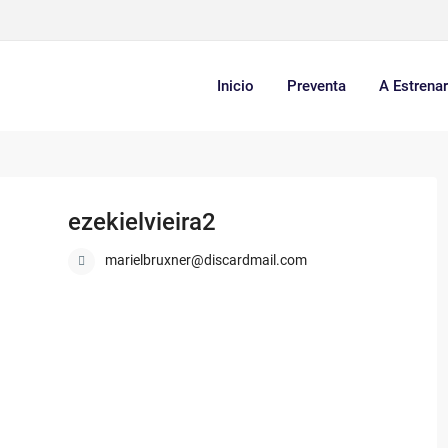
Inicio
Preventa
A Estrena
ezekielvieira2
marielbruxner@discardmail.com