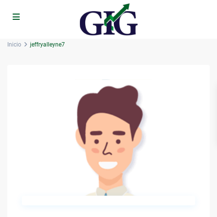
Inicio
jeffryalleyne7