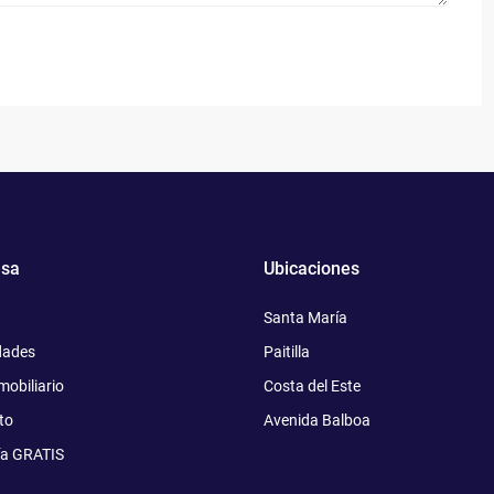
sa
Ubicaciones
Santa María
dades
Paitilla
mobiliario
Costa del Este
to
Avenida Balboa
ía GRATIS