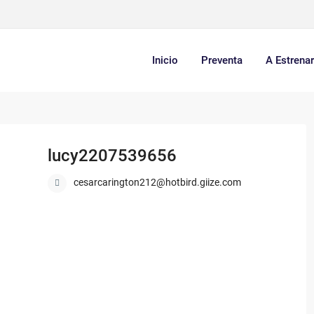
Inicio
Preventa
A Estrena
lucy2207539656
cesarcarington212@hotbird.giize.com