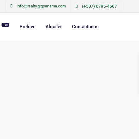
info@realty.gigpanama.com
(+507) 6795-4667
Top
r
Prelove
Alquiler
Contáctanos