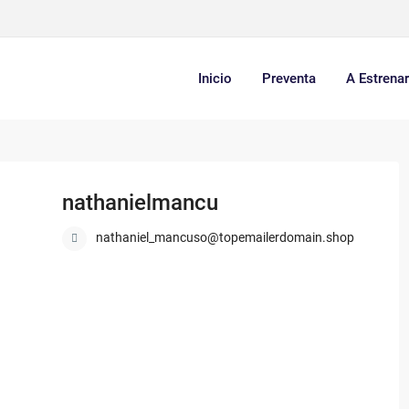
Inicio
Preventa
A Estrena
nathanielmancu
nathaniel_mancuso@topemailerdomain.shop