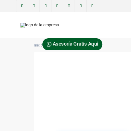
Asesoría Gratis Aquí
Inicio
nathanielmancu