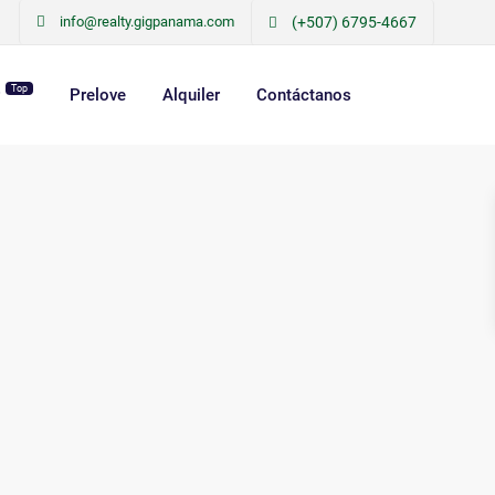
info@realty.gigpanama.com
(+507) 6795-4667
Top
r
Prelove
Alquiler
Contáctanos