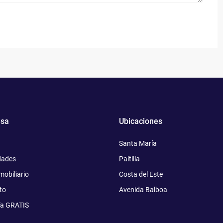
sa
Ubicaciones
Santa María
dades
Paitilla
mobiliario
Costa del Este
to
Avenida Balboa
ía GRATIS