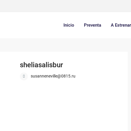
Inicio
Preventa
A Estrena
sheliasalisbur
susanneneville@0815.ru