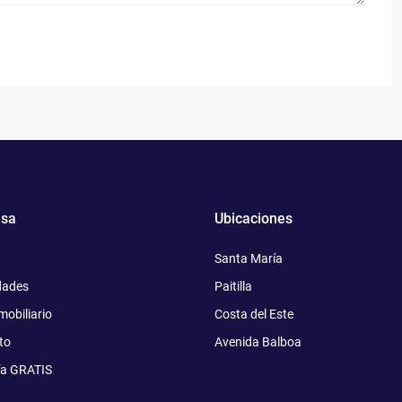
sa
Ubicaciones
Santa María
dades
Paitilla
mobiliario
Costa del Este
to
Avenida Balboa
ía GRATIS