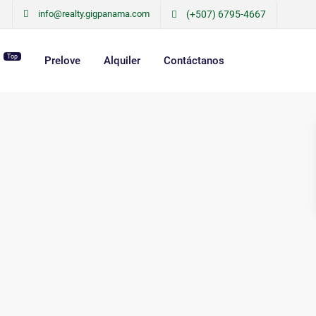
info@realty.gigpanama.com
(+507) 6795-4667
Top
r
Prelove
Alquiler
Contáctanos