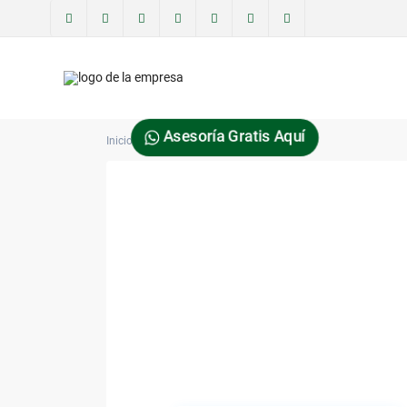
Asesoría Gratis Aquí
Inicio
terraingram630