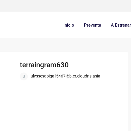
Inicio
Preventa
A Estrena
terraingram630
ulyssesabigail5467@b.cr.cloudns.asia