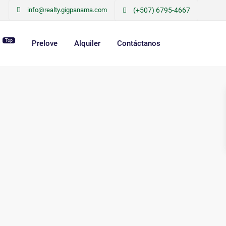
info@realty.gigpanama.com
(+507) 6795-4667
Top
r
Prelove
Alquiler
Contáctanos