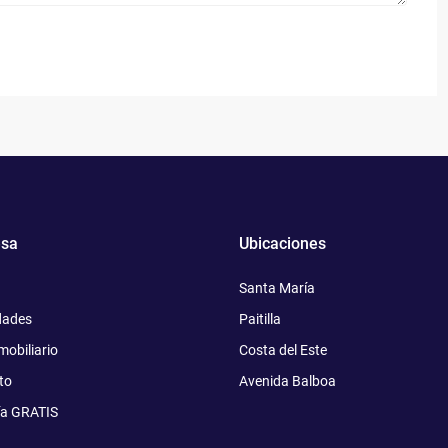
sa
Ubicaciones
Santa María
dades
Paitilla
mobiliario
Costa del Este
to
Avenida Balboa
ía GRATIS