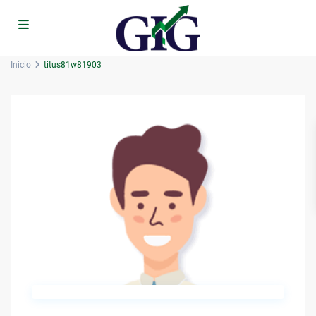
Inicio
titus81w81903