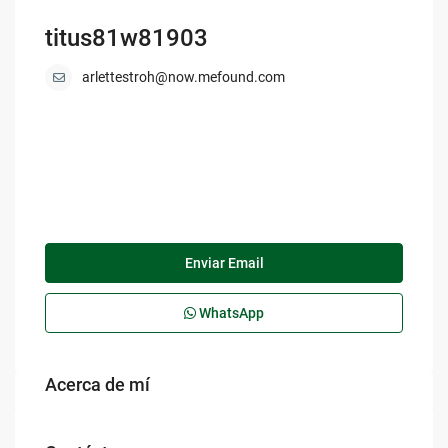
titus81w81903
arlettestroh@now.mefound.com
Enviar Email
WhatsApp
Acerca de mí