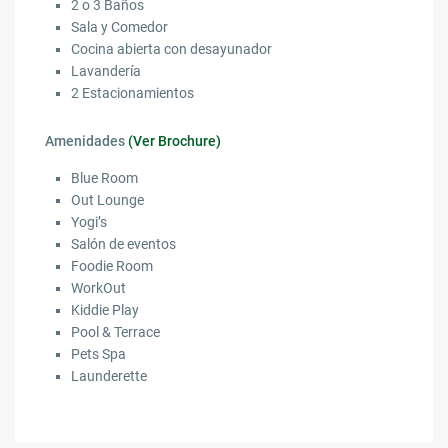
2 o 3 Baños
Sala y Comedor
Cocina abierta con desayunador
Lavandería
2 Estacionamientos
Amenidades
(Ver Brochure)
Blue Room
Out Lounge
Yogi’s
Salón de eventos
Foodie Room
WorkOut
Kiddie Play
Pool & Terrace
Pets Spa
Launderette