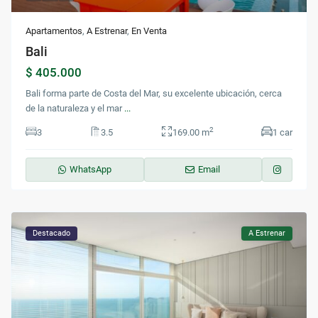
Apartamentos
,
A Estrenar
,
En Venta
Bali
$ 405.000
Bali forma parte de Costa del Mar, su excelente ubicación, cerca
de la naturaleza y el mar
...
2
3
3.5
169.00 m
1 car
WhatsApp
Email
Destacado
A Estrenar