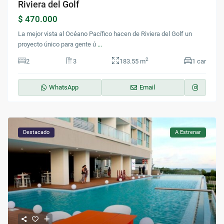
Riviera del Golf
$ 470.000
La mejor vista al Océano Pacífico hacen de Riviera del Golf un
proyecto único para gente ú
...
2
2
3
183.55 m
1 car
WhatsApp
Email
Destacado
A Estrenar