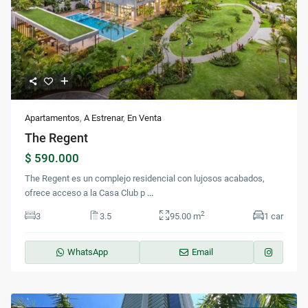
Apartamentos
,
A Estrenar
,
En Venta
The Regent
$ 590.000
The Regent es un complejo residencial con lujosos acabados,
ofrece acceso a la Casa Club p
...
2
3
3.5
95.00 m
1 car
WhatsApp
Email