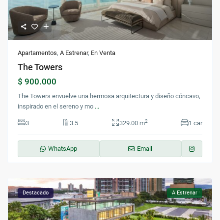
Apartamentos
,
A Estrenar
,
En Venta
The Towers
$ 900.000
The Towers envuelve una hermosa arquitectura y diseño cóncavo,
inspirado en el sereno y mo
...
2
3
3.5
329.00 m
1 car
WhatsApp
Email
Destacado
A Estrenar