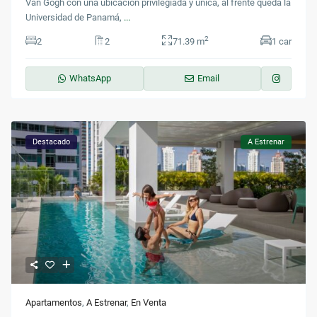
Van Gogh con una ubicación privilegiada y única, al frente queda la
Universidad de Panamá,
...
2
2
2
71.39 m
1 car
WhatsApp
Email
Destacado
A Estrenar
Apartamentos
,
A Estrenar
,
En Venta